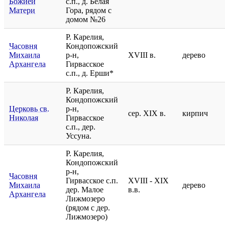
Божией
с.п., д. Белая
Матери
Гора, рядом с
домом №26
Р. Карелия,
Часовня
Кондопожский
Михаила
р-н,
XVIII в.
дерево
Архангела
Гирвасское
с.п., д. Ерши*
Р. Карелия,
Кондопожский
Церковь св.
р-н,
сер. XIX в.
кирпич
Николая
Гирвасское
с.п., дер.
Уссуна.
Р. Карелия,
Кондопожский
р-н,
Часовня
Гирвасское с.п.
XVIII - XIX
Михаила
дерево
дер. Малое
в.в.
Архангела
Лижмозеро
(рядом с дер.
Лижмозеро)