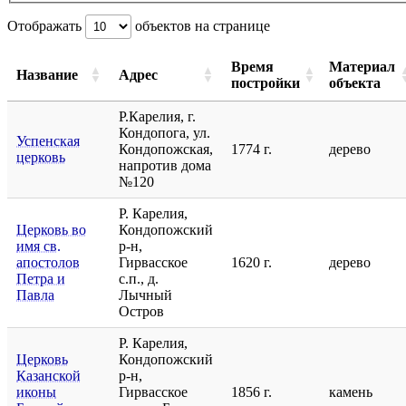
Отображать
объектов на странице
Время
Материал
Название
Адрес
постройки
объекта
Р.Карелия, г.
Кондопога, ул.
Успенская
Кондопожская,
1774 г.
дерево
церковь
напротив дома
№120
Р. Карелия,
Церковь во
Кондопожский
имя св.
р-н,
апостолов
Гирвасское
1620 г.
дерево
Петра и
с.п., д.
Павла
Лычный
Остров
Р. Карелия,
Церковь
Кондопожский
Казанской
р-н,
иконы
Гирвасское
1856 г.
камень