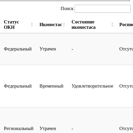
Поиск
Статус
Состояние
Иконостас
Роспи
ОКН
иконостаса
Федеральный
Утрачен
-
Отсут
Федеральный
Временный
Удовлетворительное
Отсут
Региональный
Утрачен
-
Отсут