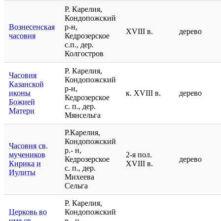
Р. Карелия,
Кондопожский
Вознесенская
р-н,
XVIII в.
дерево
часовня
Кедрозерское
с.п., дер.
Колгостров
Р. Карелия,
Часовня
Кондопожский
Казанской
р-н,
иконы
к. XVIII в.
дерево
Кедрозерское
Божией
с. п., дер.
Матери
Мянсельга
Р.Карелия,
Кондопожский
Часовня св.
р.- н,
мучеников
2-я пол.
Кедрозерское
дерево
Кирика и
XVIII в.
с. п., дер.
Иулиты
Михеева
Сельга
Р. Карелия,
Церковь во
Кондопожский
имя св.
р.- н,