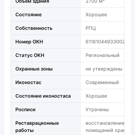
Объем здания
2700 м³
Состояние
Хорошее
Собственность
РПЦ
Номер ОКН
611610449330025
Статус ОКН
Региональный
Охранные зоны
не утверждены
Иконостас
Современный
Состояние иконостаса
Хорошее
Росписи
Утрачены
Реставрационные
восстановление куп
работы
помещений храма,19