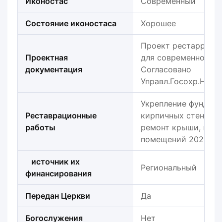
Иконостас
Современный
Состояние иконостаса
Хорошее
Проект рестарраци
Проектная
для современного и
документация
Согласовано
Управл.Госохр.Ниж.о
Укрепление фундаме
Реставрационные
кирпичных стен зда
работы
ремонт крыши, внут
помещений 2021г.
источник их
Региональный
финансирования
Передан Церкви
Да
Богослужения
Нет