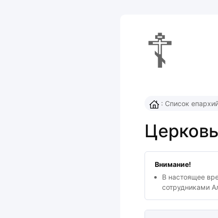
☦
:
Список епархи
Церковь
Внимание!
В настоящее вр
сотрудниками А