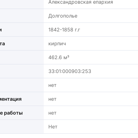
Александровская епархия
Долгополье
и
1842-1858 г.г
та
кирпич
462.6 м³
33:01:000903:253
нет
ментация
нет
е работы
нет
Нет