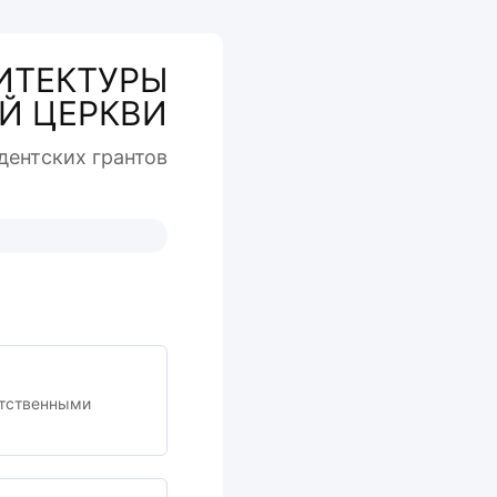
ИТЕКТУРЫ
Й ЦЕРКВИ
дентcких грантов
ы
етственными