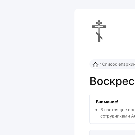
☦
:
Список епархи
Воскрес
Внимание!
В настоящее вр
сотрудниками А