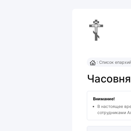
☦
:
Список епархи
Часовня
Внимание!
В настоящее вр
сотрудниками А