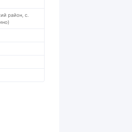
ий район, с.
ино)