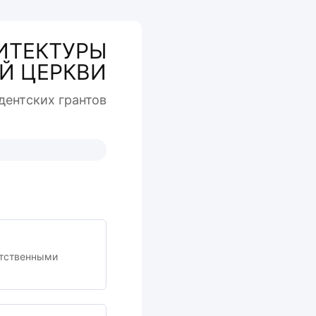
ИТЕКТУРЫ
Й ЦЕРКВИ
дентcких грантов
етственными