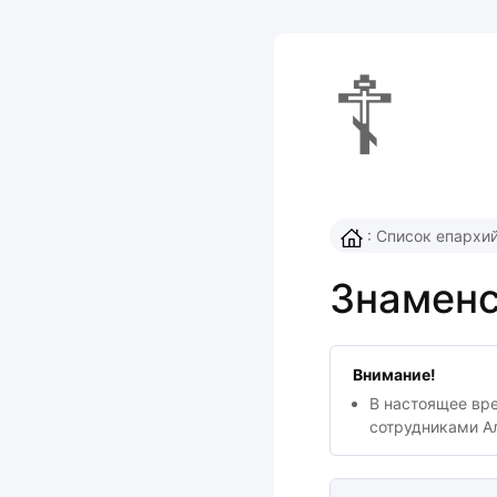
☦
:
Список епархи
Знаменс
Внимание!
В настоящее вр
сотрудниками А