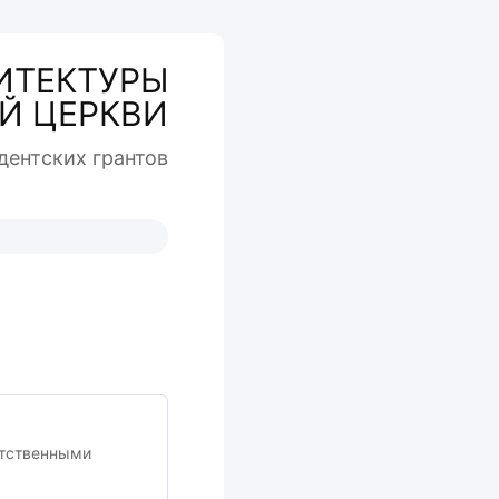
ИТЕКТУРЫ
Й ЦЕРКВИ
дентcких грантов
и
етственными