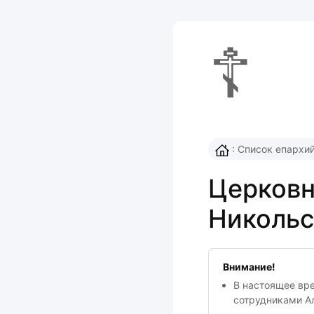
☦
:
Список епархи
Церковн
Никольс
Внимание!
В настоящее вр
сотрудниками А