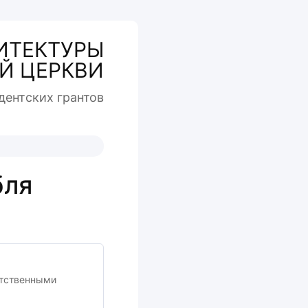
ИТЕКТУРЫ
Й ЦЕРКВИ
дентcких грантов
бля
етственными