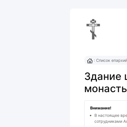
☦
:
Список епархи
Здание 
монасты
Внимание!
В настоящее вр
сотрудниками А