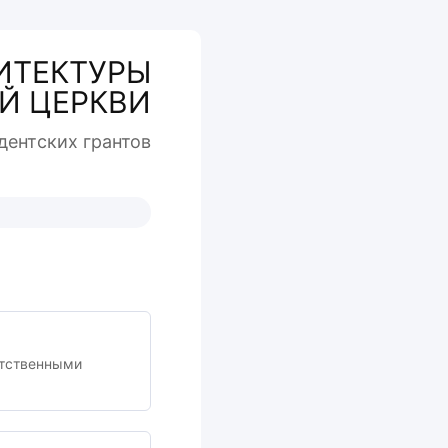
ИТЕКТУРЫ
Й ЦЕРКВИ
дентcких грантов
етственными