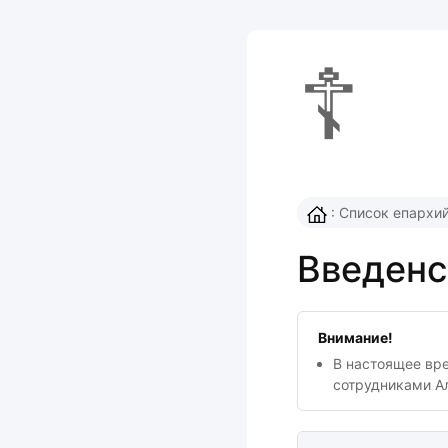
☦
:
Список епархи
Введенс
Внимание!
В настоящее вр
сотрудниками А