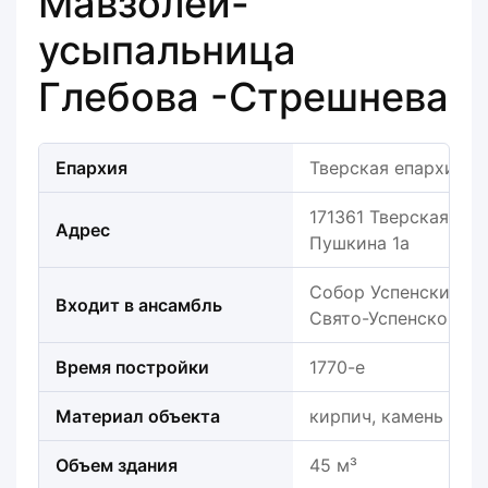
Мавзолей-
усыпальница
Глебова -Стрешнева
Епархия
Тверская епархия
171361 Тверская обл.
Адрес
Пушкина 1а
Собор Успенский (к
Входит в ансамбль
Свято-Успенского м
Время постройки
1770-е
Материал объекта
кирпич, камень
Объем здания
45 м³