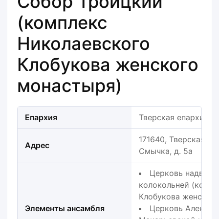
Собор Троицкий
(комплекс
Николаевского
Клобукова женского
монастыря)
Епархия
Тверская епархия
171640, Тверская обл.
Адрес
Смычка, д. 5а
Церковь надврат
колокольней (компл
Клобукова женског
Элементы ансамбля
Церковь Алексия