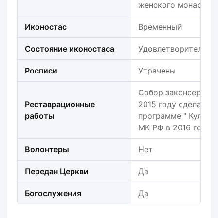
женского монастыр
Иконостас
Временный
Состояние иконостаса
Удовлетворительно
Росписи
Утрачены
Собор законсервиро
Реставрационные
2015 году сделан э
работы
программе " Культу
МК РФ в 2016 году
Волонтеры
Нет
Передан Церкви
Да
Богослужения
Да