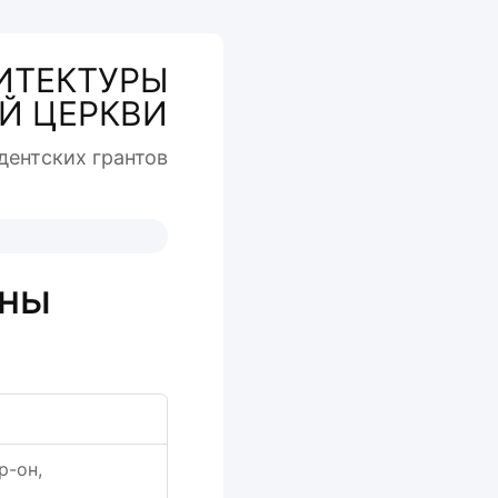
ИТЕКТУРЫ
Й ЦЕРКВИ
дентcких грантов
оны
р-он,