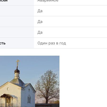
исей
Аварийное
Да
Да
Да
сть
Один раз в год