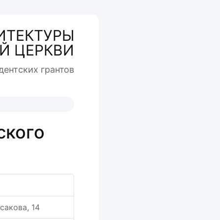
ИТЕКТУРЫ
Й ЦЕРКВИ
дентcких грантов
ского
ксакова, 14