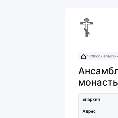
☦
:
Список епархи
Ансамбл
монасты
Епархия
Адрес