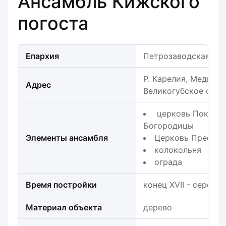
Ансамбль Кижского
погоста
Епархия
Петрозаводская еп
Р. Карелия, Медвежь
Адрес
Великогубское с.п.,
церковь Покрова
Богородицы
Элементы ансамбля
Церковь Преобра
колокольня
ограда
Время постройки
конец XVII - середин
Материал объекта
дерево