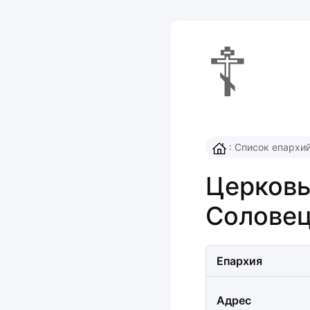
☦
:
Список епархи
Церковь
Солове
Епархия
Адрес