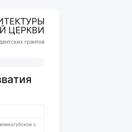
ИТЕКТУРЫ
Й ЦЕРКВИ
дентcких грантов
вватия
еликогубское с.