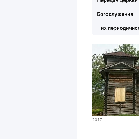
Передан Церкви
Богослужения
их периодично
2017 г.