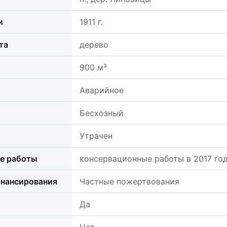
и
1911 г.
та
дерево
900 м³
Аварийное
Бесхозный
Утрачен
е работы
консервационные работы в 2017 го
нансирования
Частные пожертвования
Да