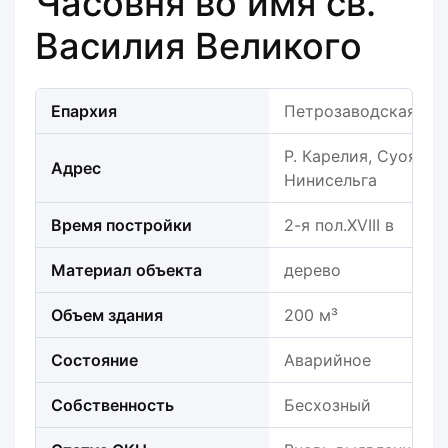
Часовня во имя св.
Василия Великого
Епархия
Петрозаводская еп
Р. Карелия, Суоярвск
Адрес
Нинисельга
Время постройки
2-я пол.XVIII в
Материал объекта
дерево
Объем здания
200 м³
Состояние
Аварийное
Собственность
Бесхозный