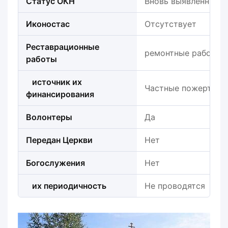
Статус ОКН
Вновь выявленный
Иконостас
Отсутствует
Реставрационные
ремонтные работы в
работы
источник их
Частные пожертвов
финансирования
Волонтеры
Да
Передан Церкви
Нет
Богослужения
Нет
их периодичность
Не проводятся