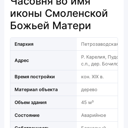
Часовня во имя
иконы Смоленской
Божьей Матери
Епархия
Петрозаводская еп
Р. Карелия, Пудожс
Адрес
с.п., дер. Бочилово
Время постройки
кон. XIX в.
Материал объекта
дерево
Объем здания
45 м³
Состояние
Аварийное