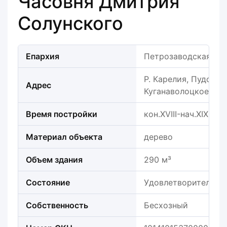
Часовня Дмитрия
Солунского
Епархия
Петрозаводская еп
Р. Карелия, Пудожск
Адрес
Куганаволоцкое с.п.
Время постройки
кон.XVIII-нач.XIX в.
Материал объекта
дерево
Объем здания
290 м³
Состояние
Удовлетворительно
Собственность
Бесхозный