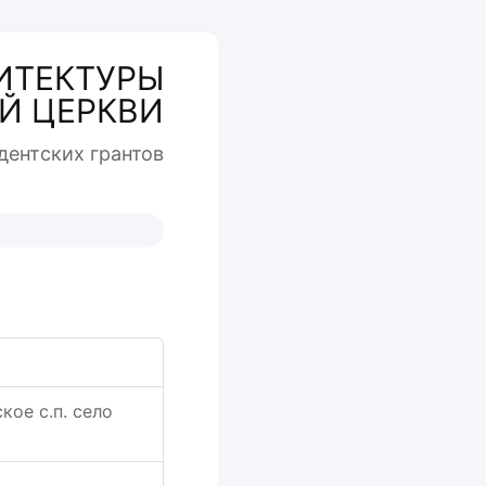
ИТЕКТУРЫ
Й ЦЕРКВИ
дентcких грантов
кое с.п. село