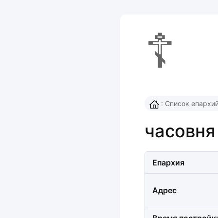
☦
:
Список епархи
часовня
Епархия
Адрес