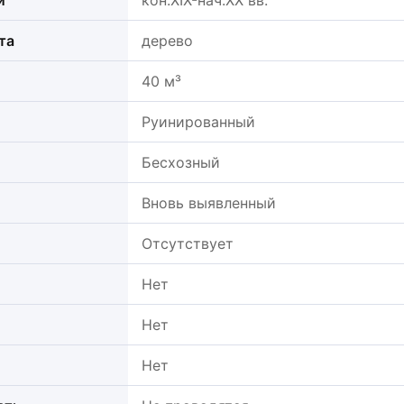
и
кон.XIX-нач.XX вв.
та
дерево
40 м³
Руинированный
Бесхозный
Вновь выявленный
Отсутствует
Нет
Нет
Нет