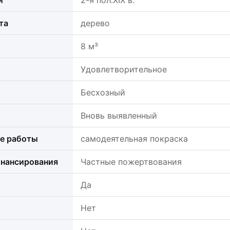
и
2-я пол.XIX в.
та
дерево
8 м³
Удовлетворительное
Бесхозный
Вновь выявленный
е работы
самодеятельная покраска
нансирования
Частные пожертвования
Да
Нет