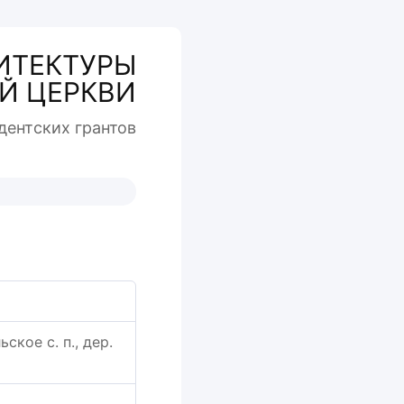
ИТЕКТУРЫ
Й ЦЕРКВИ
дентcких грантов
ское с. п., дер.