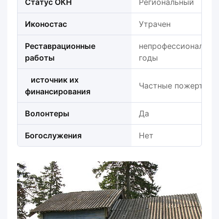
Статус ОКН
Региональный
Иконостас
Утрачен
Реставрационные
непрофессиональный
работы
годы
источник их
Частные пожертвов
финансирования
Волонтеры
Да
Богослужения
Нет