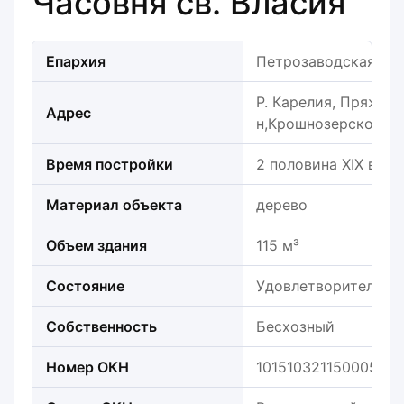
Часовня св. Власия
Епархия
Петрозаводская еп
Р. Карелия, Пряжин
Адрес
н,Крошнозерское с.п
Время постройки
2 половина XIX века
Материал объекта
дерево
Объем здания
115 м³
Состояние
Удовлетворительно
Собственность
Бесхозный
Номер ОКН
101510321150005