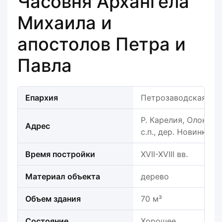
Часовня Архангела
Михаила и
апостолов Петра и
Павла
Епархия
Петрозаводская еп
Р. Карелия, Олонецк
Адрес
с.п., дер. Новинка
Время постройки
XVII-XVIII вв.
Материал объекта
дерево
Объем здания
70 м³
Состояние
Хорошее