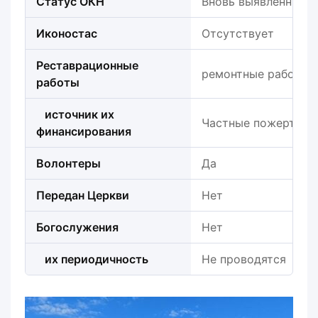
Статус ОКН
Вновь выявленный
Иконостас
Отсутствует
Реставрационные
ремонтные работы в
работы
источник их
Частные пожертвов
финансирования
Волонтеры
Да
Передан Церкви
Нет
Богослужения
Нет
их периодичность
Не проводятся