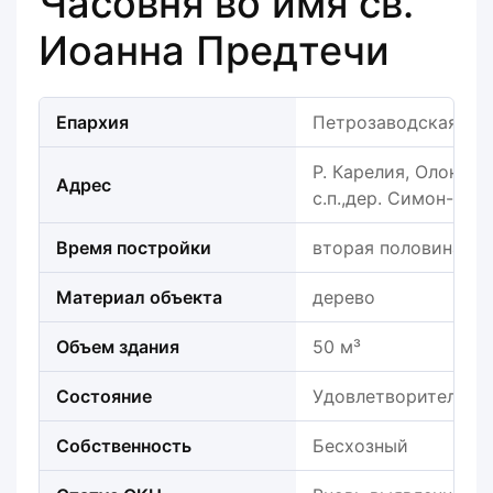
Часовня во имя св.
Иоанна Предтечи
Епархия
Петрозаводская еп
Р. Карелия, Олонецк
Адрес
с.п.,дер. Симон-Нав
Время постройки
вторая половина ХVII
Материал объекта
дерево
Объем здания
50 м³
Состояние
Удовлетворительно
Собственность
Бесхозный