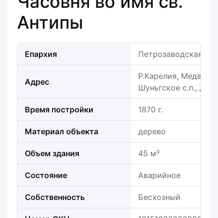
Часовня во имя св.
Антипы
Епархия
Петрозаводская еп
Р.Карелия, Медвежь
Адрес
Шуньгское с.п., дер.
Время постройки
1870 г.
Материал объекта
дерево
Объем здания
45 м³
Состояние
Аварийное
Собственность
Бесхозный