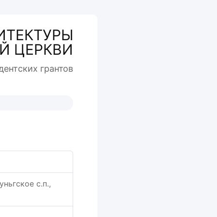
ИТЕКТУРЫ
Й ЦЕРКВИ
дентcких грантов
ньгское с.п.,