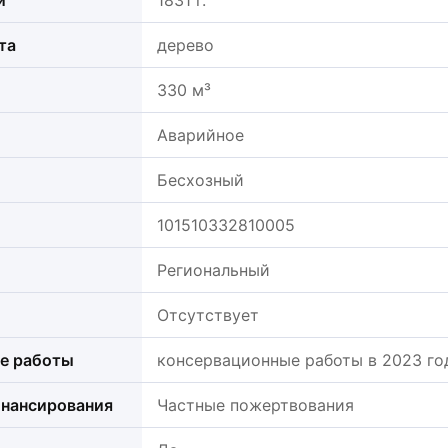
и
1831 г.
та
дерево
330 м³
Аварийное
Бесхозный
101510332810005
Региональный
Отсутствует
е работы
консервационные работы в 2023 го
нансирования
Частные пожертвования