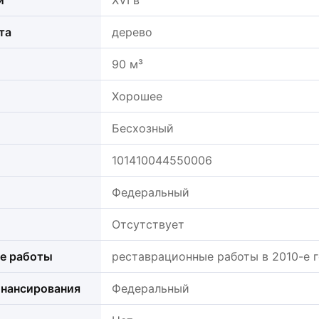
и
XVI в
та
дерево
90 м³
Хорошее
Бесхозный
101410044550006
Федеральный
Отсутствует
е работы
реставрационные работы в 2010-е 
нансирования
Федеральный