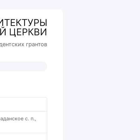
ИТЕКТУРЫ
Й ЦЕРКВИ
дентcких грантов
данское с. п.,