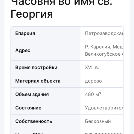
Часовня во имя св.
Георгия
Епархия
Петрозаводская еп
Р. Карелия, Медвежь
Адрес
Великогубское с. п.
Время постройки
XVII в.
Материал объекта
дерево
Объем здания
480 м³
Состояние
Удовлетворительно
Собственность
Бесхозный