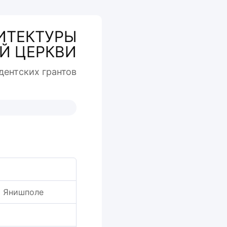
ИТЕКТУРЫ
Й ЦЕРКВИ
дентcких грантов
ло Янишполе