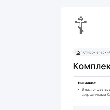
☦
:
Список епархи
Комплек
Внимание!
В настоящее вр
сотрудниками К