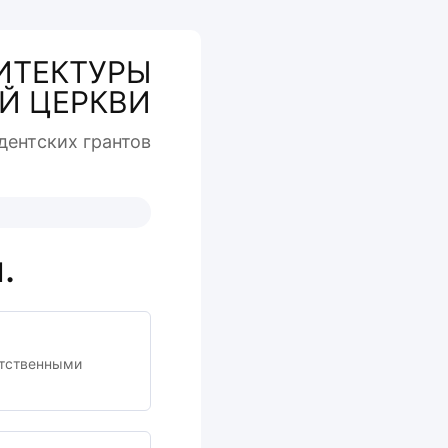
ИТЕКТУРЫ
Й ЦЕРКВИ
дентcких грантов
.
етственными