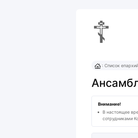
☦
:
Список епархи
Ансамбл
Внимание!
В настоящее вр
сотрудниками К