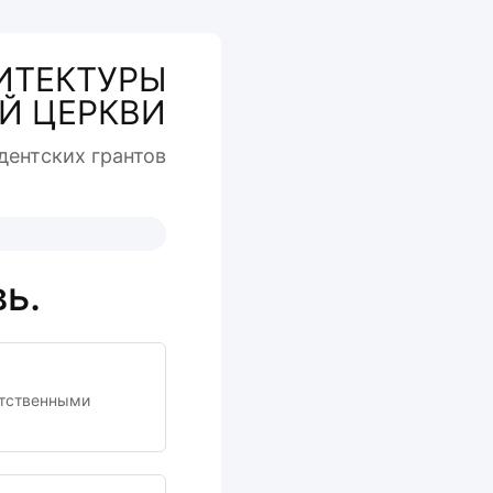
ИТЕКТУРЫ
Й ЦЕРКВИ
дентcких грантов
ь.
етственными