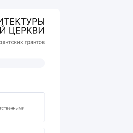
ИТЕКТУРЫ
Й ЦЕРКВИ
дентcких грантов
етственными