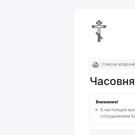
☦
:
Список епархи
Часовня
Внимание!
В настоящее вр
сотрудниками К