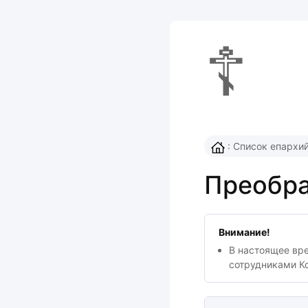
☦
:
Список епархи
Преобра
Внимание!
В настоящее вр
сотрудниками К