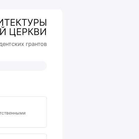
ИТЕКТУРЫ
Й ЦЕРКВИ
дентcких грантов
етственными