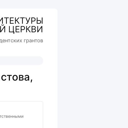
ИТЕКТУРЫ
Й ЦЕРКВИ
дентcких грантов
стова,
етственными