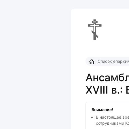
☦
:
Список епархи
Ансамбл
XVIII в.
Внимание!
В настоящее вр
сотрудниками К