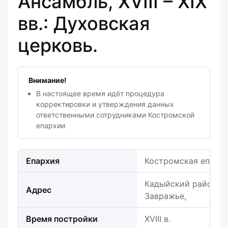
Ансамбль, XVIII – XIX
вв.: Духовская
церковь.
Внимание!
В настоящее время идёт процедура
корректировки и утверждения данных
ответственными сотрудниками Костромской
епархии
Епархия
Костромская епарх
Кадыйский район, За
Адрес
Завражье,
Время постройки
XVIII в.